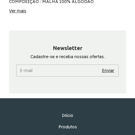
COMPOSIÇÃO : MALHA 100% ALGODÃO
Ver mais
Comprimento x Largura
MEDIDAS:
P 70CM X 53CM
M 74CM X 56CM
G 77CM X 60CM
GG 78CM X 63CM
Newsletter
GGG 79CM X 67CM
Cadastre-se e receba nossas ofertas.
Início
Produtos