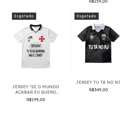
R$159,00
Esgotado
Esgotado
JERSEY TU TÁ NO RJ
JERSEY "SE O MUNDO
R$349,00
ACABAR EU QUERO
ESTAR NA BARREIRA"
R$199,00