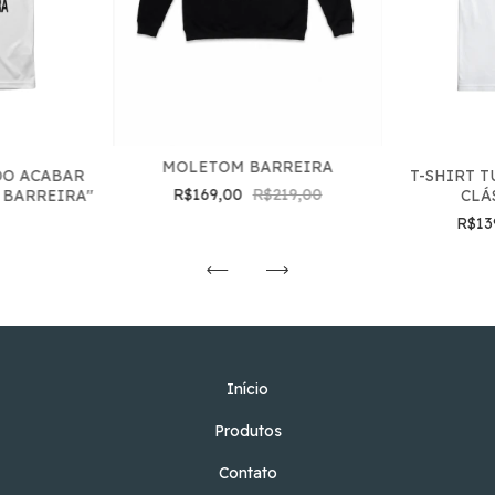
MOLETOM BARREIRA
DO ACABAR
T-SHIRT T
R$169,00
R$219,00
 BARREIRA"
CLÁ
R$13
Início
Produtos
Contato