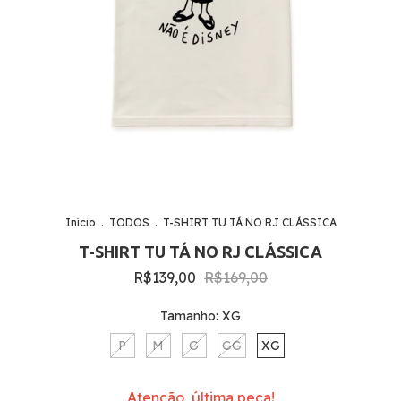
Início
.
TODOS
.
T-SHIRT TU TÁ NO RJ CLÁSSICA
T-SHIRT TU TÁ NO RJ CLÁSSICA
R$139,00
R$169,00
Tamanho:
XG
P
M
G
GG
XG
Atenção, última peça!