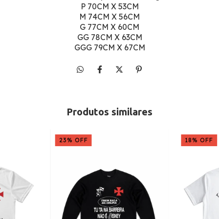
P 70CM X 53CM
M 74CM X 56CM
G 77CM X 60CM
GG 78CM X 63CM
GGG 79CM X 67CM
Produtos similares
23
%
OFF
18
%
OFF