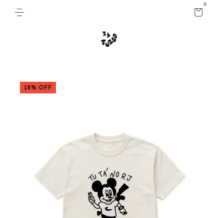
0
18
%
OFF